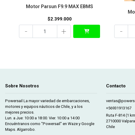
Motor Parsun F9.9 MAX EBMS
Mo
$2.399.000
-
+
-
Sobre Nosotros
Contacto
Powersail La mayor variedad de embarcaciones,
ventas@powersa
motores y equipos náuticos de Chile, y a los
+56931913167
mejores precios.
Ruta F-814 (1 k
Lun. a Jue: 10:00 a 18:00. Vier. 10:00 a 14:00
2710000 Valpara
Encuéntranos como "Powersail" en Waze y Google
Chile
Maps. Algarrobo.