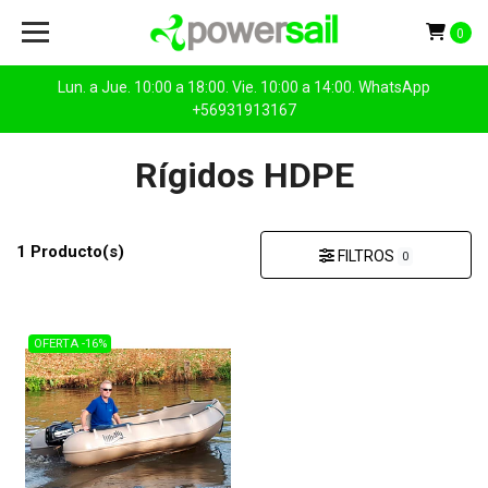
0
Lun. a Jue. 10:00 a 18:00. Vie. 10:00 a 14:00. WhatsApp
+56931913167
Rígidos HDPE
1 Producto(s)
FILTROS
0
OFERTA -16%